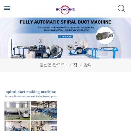
당신은 안으로 :
/
집
/
찾다