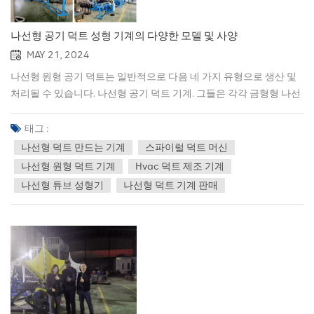
나선형 공기 덕트 성형 기계의 다양한 모델 및 사양
MAY 21, 2024
나선형 원형 공기 덕트는 일반적으로 다음 네 가지 유형으로 생산 및
처리될 수 있습니다. 나선형 공기 덕트 기계. 그들은 각각 금형형 나선
형 덕트 제작 기계, S-1.2형 나선형 덕트 기계, S-1.5형 나선형 덕트
기계 및 S-2.0 유형 나선형 덕트 기계. 1. 금형 유형 나선형 덕트 제작
태그 :
기계:주요 기술 매개변수:직경 범위80-1600mm두께 범위아연 도금
나선형 덕트 만드는 기계
스파이럴 덕트 머신
강철 0.4-1.3mm, 스테인레스 스틸 0.4-0.8mm, 알루미늄 0.4-
나선형 원형 덕트 기계
Hvac 덕트 제조 기계
1.3mm, 요청시 기타 프로파일.스트립 폭표준 137mm 0.4-1.0mm
나선형 튜브 성형기
나선형 덕트 기계 판매
두께, 표준 140mm 1.1-1.3mm 두께, 요청 시 기타 프로파일.주름하
나 또는 두 개의 구슬입니다.록심외부 덕트, 요청 시 내부.생산 속도재
료에 따라 최대 60미터/분.절단 시스템특허받은 플라잉 슬리터.옵션
자동 길이 제어 시스템.제어되는 주름 장치, 플랜지 슬리터.모터 파워
메인 프레임 : 11KW냉각수 펌프: 0.25KW무게2900kg치수기계 :
2000mmx1700mmx1450자재 랙 : 2450mmx1200mmx1200mm
비디오 프레젠테이션: 2.S-1.2 유형 나선형 덕트 기계:주요 기술 매개
변수:직경 범위80-1500mm두께 범위아연 도금 강철 0.4-1.2mm, 스