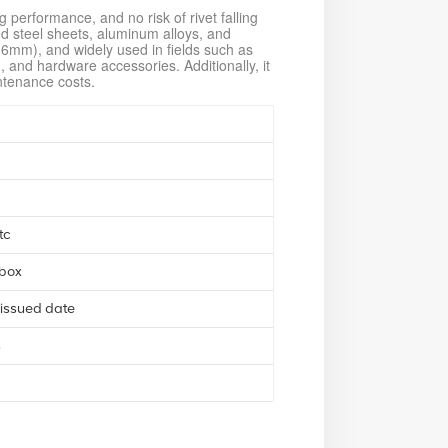
ng performance, and no risk of rivet falling
olled steel sheets, aluminum alloys, and
-6mm), and widely used in fields such as
 and hardware accessories. Additionally, it
ntenance costs.
tc
 box
 issued date
s