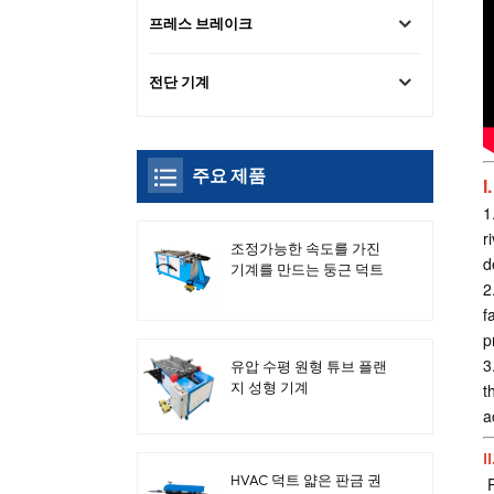
프레스 브레이크
전단 기계
주요 제품
I
1
r
조정가능한 속도를 가진
d
기계를 만드는 둥근 덕트
2
전기 팔꿈치
f
p
3
유압 수평 원형 튜브 플랜
t
지 성형 기계
a
I
HVAC 덕트 얇은 판금 권
P