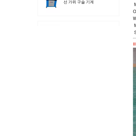
선 가위 구슬 기계
M
O
W
M
HVAC 덕트용 강판 전기
S
전단 기계
I
사각 HVAC 덕트 제작을
위한 자동 덕트 생산 라인
3
정연한 덕트 CNC 각 강철
플랜지 생산 라인
에어 덕트 자동 레벨링 및
비딩 머신