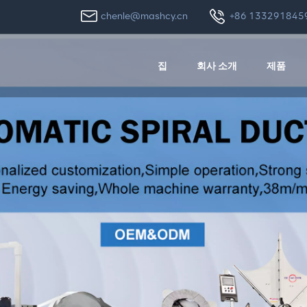
chenle@mashcy.cn
+86 133291845
집
회사 소개
제품