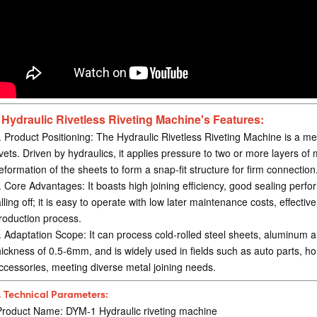
.
Hydraulic Rivetless Riveting Machine
's
Features:
. Product Positioning:
The Hydraulic Rivetless Riveting Machine is a meta
ivets. Driven by hydraulics, it applies pressure to two or more layers of
eformation of the sheets to form a snap-fit structure for firm connection
.
Core Advantages:
It boasts high joining efficiency, good sealing perfo
alling off; it is easy to operate with low later maintenance costs, effect
roduction process.
.
Adaptation Scope:
It can process cold-rolled steel sheets, aluminum a
hickness of 0.5-6mm, and is widely used in fields such as auto parts,
ccessories, meeting diverse metal joining needs.
I. Technical Parameters:
roduct Name: DYM-1 Hydraulic riveting machine