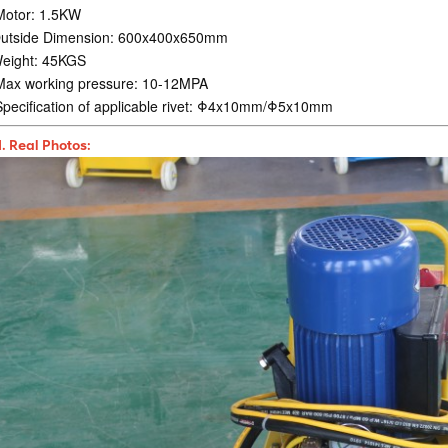
otor: 1.5KW
utside Dimension: 600x400x650mm
eight: 45KGS
ax working pressure: 10-12MPA
pecification of applicable rivet: Φ4x10mm/Φ5x10mm
II. Real Photos: