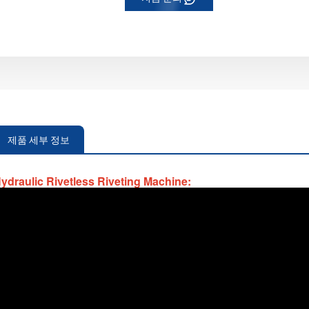
제품 세부 정보
ydraulic Rivetless Riveting Machine: