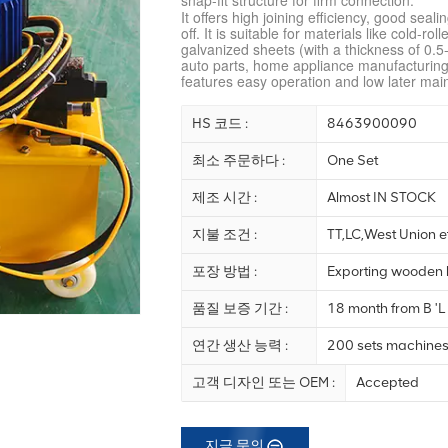
snap-fit structure for firm connection.
It offers high joining efficiency, good seali
off. It is suitable for materials like cold-r
galvanized sheets (with a thickness of 0.5
auto parts, home appliance manufacturing,
features easy operation and low later mai
HS 코드 :
8463900090
최소 주문하다 :
One Set
제조 시간 :
Almost IN STOCK
지불 조건 :
TT,LC,West Union e
포장 방법 :
Exporting wooden
품질 보증 기간 :
18 month from B 'L
연간 생산 능력 :
200 sets machine
고객 디자인 또는 OEM :
Accepted
지금 문의