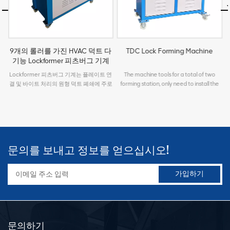
9개의 롤러를 가진 HVAC 덕트 다
TDC Lock Forming Machine
기능 Lockformer 피츠버그 기계
 a
Lockformer 피츠버그 기계는 플레이트 연
The machine tools for a total of two
T
r
결 및 바이트 처리의 원형 덕트 폐쇄에 주로
forming station, only need to install the
사용되는 다기능 기계입니다. 바람 덕트 제
corresponding roll, can produce the
n
조 뼈 유형의 다양한 모양의 요구 사항을 충
required TDC 20,25,30,35 and 40 flange
족할 수 있습니다. 가공된 플레이트의 두께
clip 20 & 30 flange clip are the standard.
는 0.4-1.5mm입니다. 모든 기어, 샤프트,
d
롤러는 기계의 내구성을 보장하기 위해 엄
격한 열처리 공정을 거친 고품질 강철을 선
문의를 보내고 정보를 얻으십시오!
택합니다. 사용자의 다양한 요구 사항을 충
s,
족할 수 있습니다. 요구 사항에 따라 다양한
정사각형, 직사각형 박판 덕트로 만들 수 있
으며 다양한 판금 가공, 바람 파이프 생산 및
he
기타 필수 기계화 장비입니다. 바이트 머신
의 종류는 다기능 닙 머신, 조인트 앵글 닙 머
e
신, 커팅 닙 머신, 플랫 마우스 닙 머신, 엘보
닙 머신 등으로 나뉩니다.
문의하기