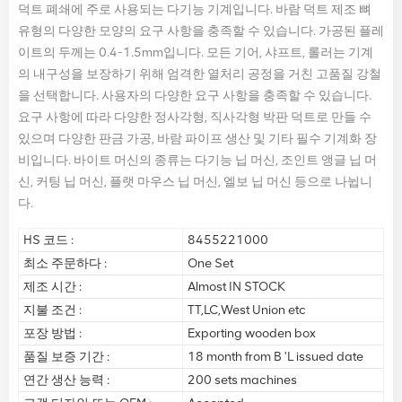
덕트 폐쇄에 주로 사용되는 다기능 기계입니다. 바람 덕트 제조 뼈
유형의 다양한 모양의 요구 사항을 충족할 수 있습니다. 가공된 플레
이트의 두께는 0.4-1.5mm입니다. 모든 기어, 샤프트, 롤러는 기계
의 내구성을 보장하기 위해 엄격한 열처리 공정을 거친 고품질 강철
을 선택합니다. 사용자의 다양한 요구 사항을 충족할 수 있습니다.
요구 사항에 따라 다양한 정사각형, 직사각형 박판 덕트로 만들 수
있으며 다양한 판금 가공, 바람 파이프 생산 및 기타 필수 기계화 장
비입니다. 바이트 머신의 종류는 다기능 닙 머신, 조인트 앵글 닙 머
신, 커팅 닙 머신, 플랫 마우스 닙 머신, 엘보 닙 머신 등으로 나뉩니
다.
HS 코드 :
8455221000
최소 주문하다 :
One Set
제조 시간 :
Almost IN STOCK
지불 조건 :
TT,LC,West Union etc
포장 방법 :
Exporting wooden box
품질 보증 기간 :
18 month from B 'L issued date
연간 생산 능력 :
200 sets machines